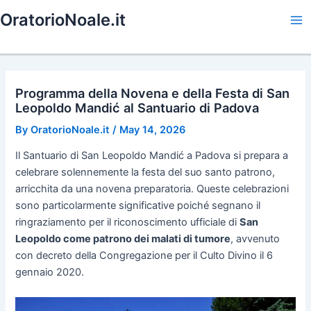
Skip
OratorioNoale.it
to
Ma
content
Me
Programma della Novena e della Festa di San
Leopoldo Mandić al Santuario di Padova
By
OratorioNoale.it
/
May 14, 2026
Il Santuario di San Leopoldo Mandić a Padova si prepara a
celebrare solennemente la festa del suo santo patrono,
arricchita da una novena preparatoria. Queste celebrazioni
sono particolarmente significative poiché segnano il
ringraziamento per il riconoscimento ufficiale di
San
Leopoldo come patrono dei malati di tumore
, avvenuto
con decreto della Congregazione per il Culto Divino il 6
gennaio 2020.