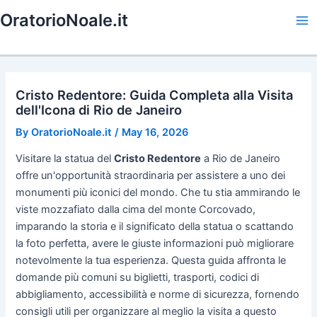
Skip
OratorioNoale.it
to
Ma
content
Me
Cristo Redentore: Guida Completa alla Visita
dell'Icona di Rio de Janeiro
By
OratorioNoale.it
/
May 16, 2026
Visitare la statua del
Cristo Redentore
a Rio de Janeiro
offre un'opportunità straordinaria per assistere a uno dei
monumenti più iconici del mondo. Che tu stia ammirando le
viste mozzafiato dalla cima del monte Corcovado,
imparando la storia e il significato della statua o scattando
la foto perfetta, avere le giuste informazioni può migliorare
notevolmente la tua esperienza. Questa guida affronta le
domande più comuni su biglietti, trasporti, codici di
abbigliamento, accessibilità e norme di sicurezza, fornendo
consigli utili per organizzare al meglio la visita a questo