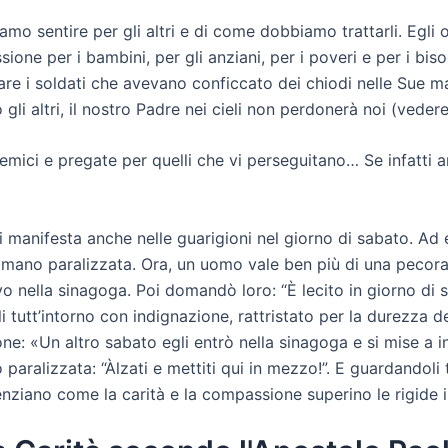
iamo sentire per gli altri e di come dobbiamo trattarli. Egl
sione per i bambini, per gli anziani, per i poveri e per i 
are i soldati che avevano conficcato dei chiodi nelle Sue m
gli altri, il nostro Padre nei cieli non perdonerà noi (vede
nemici e pregate per quelli che vi perseguitano… Se infatti
i manifesta anche nelle guarigioni nel giorno di sabato. A
ano paralizzata. Ora, un uomo vale ben più di una pecora!
o nella sinagoga. Poi domandò loro: “È lecito in giorno di 
 tutt’intorno con indignazione, rattristato per la durezza dei
one: «Un altro sabato egli entrò nella sinagoga e si mise a
aralizzata: “Àlzati e mettiti qui in mezzo!”. E guardandoli t
nziano come la carità e la compassione superino le rigide i