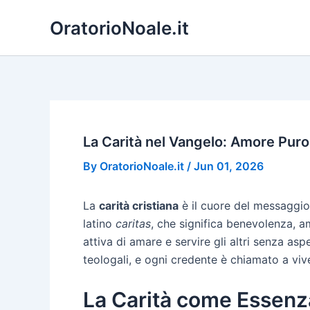
Skip
OratorioNoale.it
to
content
La Carità nel Vangelo: Amore Pur
By
OratorioNoale.it
/
Jun 01, 2026
La
carità cristiana
è il cuore del messaggio 
latino
caritas
, che significa benevolenza, a
attiva di amare e servire gli altri senza asp
teologali, e ogni credente è chiamato a viv
La Carità come Essenza