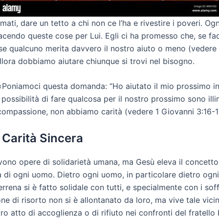
ti, dare un tetto a chi non ce l’ha e rivestire i poveri. Og
acendo queste cose per Lui. Egli ci ha promesso che, se fa
 qualcuno merita davvero il nostro aiuto o meno (vedere M
allora dobbiamo aiutare chiunque si trovi nel bisogno.
Poniamoci questa domanda: “Ho aiutato il mio prossimo in qu
Le possibilità di fare qualcosa per il nostro prossimo sono 
compassione, non abbiamo carità (vedere 1 Giovanni 3:16-1
 Carità Sincera
ivono opere di solidarietà umana, ma Gesù eleva il concetto d
ima di ogni uomo. Dietro ogni uomo, in particolare dietro og
rrena si è fatto solidale con tutti, e specialmente con i soff
ne di risorto non si è allontanato da loro, ma vive tale vic
tro atto di accoglienza o di rifiuto nei confronti del fratel