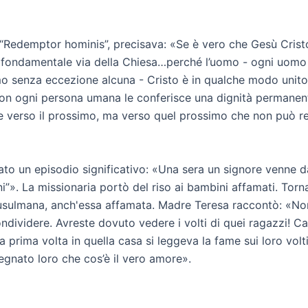
 “Redemptor hominis”, precisava: «Se è vero che Gesù Cristo è
 fondamentale via della Chiesa…perché l’uomo - ogni uomo
mo senza eccezione alcuna - Cristo è in qualche modo unito
n ogni persona umana le conferisce una dignità permanente
e verso il prossimo, ma verso quel prossimo che non può re
o un episodio significativo: «Una sera un signore venne da 
ni”». La missionaria portò del riso ai bambini affamati. To
usulmana, anch'essa affamata. Madre Teresa raccontò: «Non 
ondividere. Avreste dovuto vedere i volti di quei ragazzi! C
la prima volta in quella casa si leggeva la fame sui loro volti
egnato loro che cos’è il vero amore».