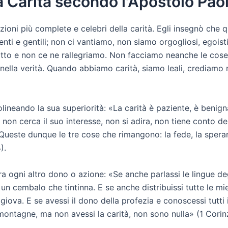
a Carità secondo l'Apostolo Pao
izioni più complete e celebri della carità. Egli insegnò che
enti e gentili; non ci vantiamo, non siamo orgogliosi, egoi
fatto e non ce ne rallegriamo. Non facciamo neanche le cose 
ella verità. Quando abbiamo carità, siamo leali, crediamo nel
olineando la sua superiorità: «La carità è paziente, è benigna 
non cerca il suo interesse, non si adira, non tiene conto del
e. Queste dunque le tre cose che rimangono: la fede, la speran
).
a ogni altro dono o azione: «Se anche parlassi le lingue deg
n cembalo che tintinna. E se anche distribuissi tutte le mi
giova. E se avessi il dono della profezia e conoscessi tutti i
montagne, ma non avessi la carità, non sono nulla» (1 Corinz