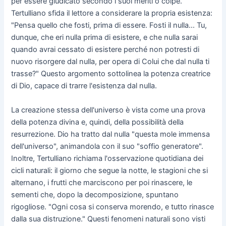
per essere giudicato secondo i suoi meriti o colpe.
Tertulliano sfida il lettore a considerare la propria esistenza:
"Pensa quello che fosti, prima di essere. Fosti il nulla... Tu,
dunque, che eri nulla prima di esistere, e che nulla sarai
quando avrai cessato di esistere perché non potresti di
nuovo risorgere dal nulla, per opera di Colui che dal nulla ti
trasse?" Questo argomento sottolinea la potenza creatrice
di Dio, capace di trarre l'esistenza dal nulla.
La creazione stessa dell'universo è vista come una prova
della potenza divina e, quindi, della possibilità della
resurrezione. Dio ha tratto dal nulla "questa mole immensa
dell'universo", animandola con il suo "soffio generatore".
Inoltre, Tertulliano richiama l'osservazione quotidiana dei
cicli naturali: il giorno che segue la notte, le stagioni che si
alternano, i frutti che marciscono per poi rinascere, le
sementi che, dopo la decomposizione, spuntano
rigogliose. "Ogni cosa si conserva morendo, e tutto rinasce
dalla sua distruzione." Questi fenomeni naturali sono visti