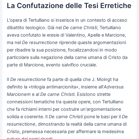
La Confutazione delle Tesi Erretiche
L'opera di Tertulliano si inserisce in un contesto di acceso
dibattito teologico. Già nel
De carne Christi
, Tertulliano
aveva confutato le eresie di Valentino, Apelle e Marcione,
ma nel
De resurrectione
riprende queste argomentazioni
per ribadire la sua posizione, focalizzandosi in modo
particolare sulla negazione della carne umana di Cristo da
parte di Marcione, evento salvifico cruciale.
Il
De resurrectione
fa parte di quella che J. Moingt ha
definito la «trilogia antimarcionita», insieme all'
Adversus
Marcionem
e al
De carne Christi
. Esistono strette
connessioni tematiche tra queste opere, con Tertulliano
che fa richiami interni per costruire un'argomentazione
solida e coerente. Il
De carne Christi
pone le basi per il
De
resurrectione
, dimostrando la realtà della carne umana di
Cristo, premessa necessaria per affermare la medesima
natura dei corpi risorti.