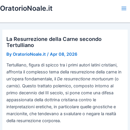
Skip
OratorioNoale.it
to
Ma
content
Me
La Resurrezione della Carne secondo
Tertulliano
By
OratorioNoale.it
/
Apr 08, 2026
Tertulliano, figura di spicco tra i primi autori latini cristiani,
affronta il complesso tema della resurrezione della carne in
un'opera fondamentale, il
De resurrectione mortuorum
(o
carnis
). Questo trattato polemico, composto intorno al
primo decennio del III secolo, si pone come una difesa
appassionata della dottrina cristiana contro le
interpretazioni eretiche, in particolare quelle gnostiche e
marcionite, che tendevano a svalutare o negare la realtà
della resurrezione corporea.