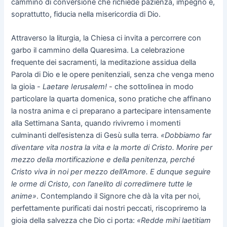
cammino di conversione che richiede pazienza, impegno e,
soprattutto, fiducia nella misericordia di Dio.
Attraverso la liturgia, la Chiesa ci invita a percorrere con
garbo il cammino della Quaresima. La celebrazione
frequente dei sacramenti, la meditazione assidua della
Parola di Dio e le opere penitenziali, senza che venga meno
la gioia -
Laetare Ierusalem!
- che sottolinea in modo
particolare la quarta domenica, sono pratiche che affinano
la nostra anima e ci preparano a partecipare intensamente
alla Settimana Santa, quando rivivremo i momenti
culminanti dell’esistenza di Gesù sulla terra.
«Dobbiamo far
diventare vita nostra la vita e la morte di Cristo. Morire per
mezzo della mortificazione e della penitenza, perché
Cristo viva in noi per mezzo dell’Amore. E dunque seguire
le orme di Cristo, con l’anelito di corredimere tutte le
anime»
. Contemplando il Signore che dà la vita per noi,
perfettamente purificati dai nostri peccati, riscopriremo la
gioia della salvezza che Dio ci porta:
«Redde mihi laetitiam