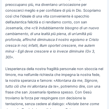
preoccupano più, ma diventano un’occasione per
conoscerci meglio e per confidare di più in Dio. Scopriamo
così che l’ideale di una vita conveniente è specchio
dell’autentica felicità e ci rendiamo conto, con san
Josemaría, che
«c’è indubbiamente bisogno di un nuovo
cambiamento, di una lealtà più piena, di un’umiltà più
profonda, affinché diminuisca il nostro egoismo e Cristo
cresca in noi; infatti, illum oportet crescere, me autem
minui - Egli deve crescere e io invece diminuire (Gv 3,
30)»
.
L’esperienza della nostra fragilità personale non sboccia nel
timore, ma nell’umile richiesta che impegna la nostra fede,
la nostra speranza e l’amore:
«Allontana da me, Signore,
tutto ciò che mi allontana da te»
, potremmo dire, con una
frase che san Josemaría ripeteva spesso. Con Gesù
troviamo la forza per respingere con decisione la
tentazione, senza cedere al dialogo:
«Notate bene come