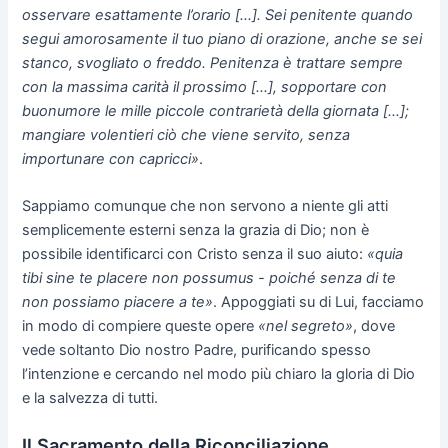
osservare esattamente l’orario [...]. Sei penitente quando
segui amorosamente il tuo piano di orazione, anche se sei
stanco, svogliato o freddo. Penitenza è trattare sempre
con la massima carità il prossimo [...], sopportare con
buonumore le mille piccole contrarietà della giornata [...];
mangiare volentieri ciò che viene servito, senza
importunare con capricci»
.
Sappiamo comunque che non servono a niente gli atti
semplicemente esterni senza la grazia di Dio; non è
possibile identificarci con Cristo senza il suo aiuto:
«quia
tibi sine te placere non possumus - poiché senza di te
non possiamo piacere a te»
. Appoggiati su di Lui, facciamo
in modo di compiere queste opere
«nel segreto»
, dove
vede soltanto Dio nostro Padre, purificando spesso
l’intenzione e cercando nel modo più chiaro la gloria di Dio
e la salvezza di tutti.
Il Sacramento della Riconciliazione