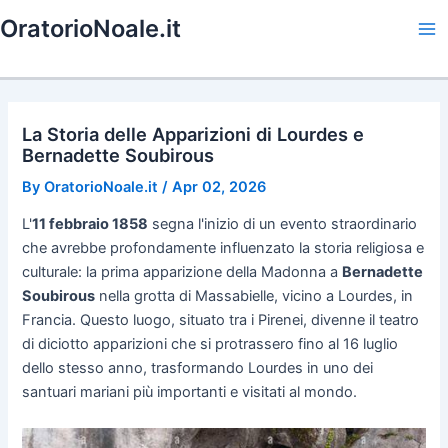
Skip
OratorioNoale.it
to
Ma
content
Me
La Storia delle Apparizioni di Lourdes e
Bernadette Soubirous
By
OratorioNoale.it
/
Apr 02, 2026
L'
11 febbraio 1858
segna l'inizio di un evento straordinario
che avrebbe profondamente influenzato la storia religiosa e
culturale: la prima apparizione della Madonna a
Bernadette
Soubirous
nella grotta di Massabielle, vicino a Lourdes, in
Francia. Questo luogo, situato tra i Pirenei, divenne il teatro
di diciotto apparizioni che si protrassero fino al 16 luglio
dello stesso anno, trasformando Lourdes in uno dei
santuari mariani più importanti e visitati al mondo.