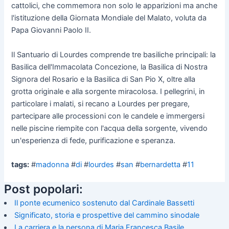
cattolici, che commemora non solo le apparizioni ma anche
l'istituzione della Giornata Mondiale del Malato, voluta da
Papa Giovanni Paolo II.
Il Santuario di Lourdes comprende tre basiliche principali: la
Basilica dell'Immacolata Concezione, la Basilica di Nostra
Signora del Rosario e la Basilica di San Pio X, oltre alla
grotta originale e alla sorgente miracolosa. I pellegrini, in
particolare i malati, si recano a Lourdes per pregare,
partecipare alle processioni con le candele e immergersi
nelle piscine riempite con l'acqua della sorgente, vivendo
un'esperienza di fede, purificazione e speranza.
tags:
#
madonna
#
di
#
lourdes
#
san
#
bernardetta
#
11
Post popolari:
Il ponte ecumenico sostenuto dal Cardinale Bassetti
Significato, storia e prospettive del cammino sinodale
La carriera e la persona di Maria Francesca Basile