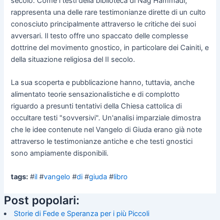
secolo. Come i testi della biblioteca di Nag Hammadi,
rappresenta una delle rare testimonianze dirette di un culto
conosciuto principalmente attraverso le critiche dei suoi
avversari. Il testo offre uno spaccato delle complesse
dottrine del movimento gnostico, in particolare dei Cainiti, e
della situazione religiosa del II secolo.
La sua scoperta e pubblicazione hanno, tuttavia, anche
alimentato teorie sensazionalistiche e di complotto
riguardo a presunti tentativi della Chiesa cattolica di
occultare testi "sovversivi". Un'analisi imparziale dimostra
che le idee contenute nel Vangelo di Giuda erano già note
attraverso le testimonianze antiche e che testi gnostici
sono ampiamente disponibili.
tags:
#
il
#
vangelo
#
di
#
giuda
#
libro
Post popolari:
Storie di Fede e Speranza per i più Piccoli