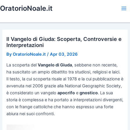
Skip
OratorioNoale.it
to
Ma
content
Me
Il Vangelo di Giuda: Scoperta, Controversie e
Interpretazioni
By
OratorioNoale.it
/
Apr 03, 2026
La scoperta del
Vangelo di Giuda
, sebbene non recente,
ha suscitato un ampio dibattito tra studiosi, religiosi e laici.
Il testo, la cui scoperta risale al 1978 e la cui pubblicazione è
avvenuta nel 2006 grazie alla National Geographic Society,
è considerato un vangelo
apocrifo
e
gnostico
. La sua
storia è complessa e ha portato a interpretazioni divergenti,
con le frange cattoliche che hanno espresso una forte
abiura nei suoi confronti.