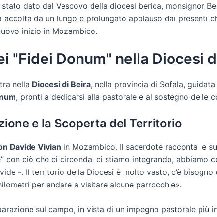
è stato dato dal Vescovo della diocesi berica, monsignor Be
ata accolta da un lungo e prolungato applauso dai presenti 
nuovo inizio in Mozambico.
i "Fidei Donum" nella Diocesi d
tra nella
Diocesi di Beira
, nella provincia di Sofala, guidat
onum
, pronti a dedicarsi alla pastorale e al sostegno delle c
zione e la Scoperta del Territorio
on Davide Vivian
in Mozambico. Il sacerdote racconta le su
” con ciò che ci circonda, ci stiamo integrando, abbiamo c
ide -. Il territorio della Diocesi è molto vasto, c’è bisogno
hilometri per andare a visitare alcune parrocchie».
parazione sul campo, in vista di un impegno pastorale più in