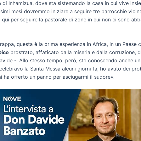
a di Inhamizua, dove sta sistemando la casa in cui vive ins
ssimi mesi dovremmo iniziare a seguire tre parrocchie vicino
mo qui per seguire la pastorale di zone in cui non ci sono ab
Grappa, questa è la prima esperienza in Africa, in un Paese 
ico
prostrato, affaticato dalla miseria e dalla corruzione,
avide -. Allo stesso tempo, però, sto conoscendo anche u
lebravo la Santa Messa alcuni giorni fa, ho avuto dei prob
i ha offerto un panno per asciugarmi il sudore».