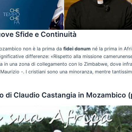
ove Sfide e Continuità
 Mozambico non è la prima da
fidei donum
né la prima in Afr
ignificative differenze: «Rispetto alla missione camerunen
ana in una zona di collegamento con lo Zimbabwe, dove infra
 Maurizio -. I cristiani sono una minoranza, mentre tantissim
io di Claudio Castangia in Mozambico 