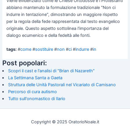
Viene evidenziato come le Chiese Ortodosse e i Protestanti
abbiano mantenuto la formulazione tradizionale "Non ci
indurre in tentazione", dimostrando un maggiore rispetto
per la regola della fede rappresentata dal testo evangelico
originale. Questo aspetto sottolinea l'importanza del
dialogo ecumenico e della fedeltà alle fonti.
tags:
#
come
#
sostituire
#
non
#
ci
#
indurre
#
in
Post popolari:
Scopri il cast e l'analisi di "Brian di Nazareth"
La Settimana Santa a Gaeta
Struttura delle Unità Pastorali nel Vicariato di Camisano
Percorso di cura autismo
Tutto sull'onomastico di Ilario
Copyright © 2025 OratorioNoale.it