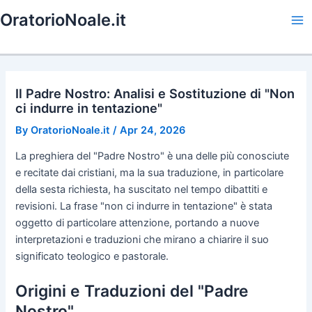
Skip
OratorioNoale.it
to
Ma
content
Me
Il Padre Nostro: Analisi e Sostituzione di "Non
ci indurre in tentazione"
By
OratorioNoale.it
/
Apr 24, 2026
La preghiera del "Padre Nostro" è una delle più conosciute
e recitate dai cristiani, ma la sua traduzione, in particolare
della sesta richiesta, ha suscitato nel tempo dibattiti e
revisioni. La frase "non ci indurre in tentazione" è stata
oggetto di particolare attenzione, portando a nuove
interpretazioni e traduzioni che mirano a chiarire il suo
significato teologico e pastorale.
Origini e Traduzioni del "Padre
Nostro"