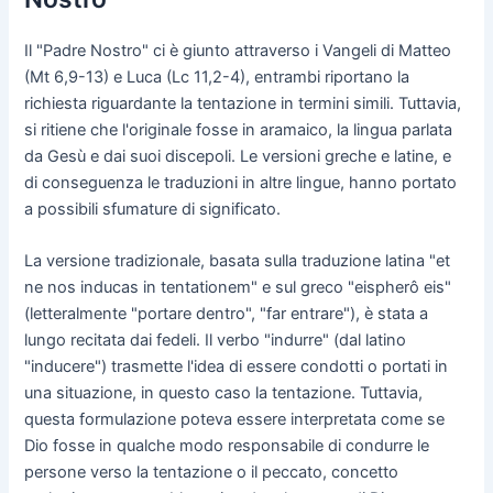
Il "Padre Nostro" ci è giunto attraverso i Vangeli di Matteo
(Mt 6,9-13) e Luca (Lc 11,2-4), entrambi riportano la
richiesta riguardante la tentazione in termini simili. Tuttavia,
si ritiene che l'originale fosse in aramaico, la lingua parlata
da Gesù e dai suoi discepoli. Le versioni greche e latine, e
di conseguenza le traduzioni in altre lingue, hanno portato
a possibili sfumature di significato.
La versione tradizionale, basata sulla traduzione latina "et
ne nos inducas in tentationem" e sul greco "eispherô eis"
(letteralmente "portare dentro", "far entrare"), è stata a
lungo recitata dai fedeli. Il verbo "indurre" (dal latino
"inducere") trasmette l'idea di essere condotti o portati in
una situazione, in questo caso la tentazione. Tuttavia,
questa formulazione poteva essere interpretata come se
Dio fosse in qualche modo responsabile di condurre le
persone verso la tentazione o il peccato, concetto