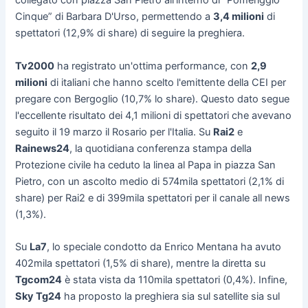
collegato con piazza San Pietro all’interno di “Pomeriggio
Cinque” di Barbara D'Urso, permettendo a
3,4 milioni
di
spettatori (12,9% di share) di seguire la preghiera.
Tv2000
ha registrato un'ottima performance, con
2,9
milioni
di italiani che hanno scelto l'emittente della CEI per
pregare con Bergoglio (10,7% lo share). Questo dato segue
l'eccellente risultato dei 4,1 milioni di spettatori che avevano
seguito il 19 marzo il Rosario per l'Italia. Su
Rai2
e
Rainews24
, la quotidiana conferenza stampa della
Protezione civile ha ceduto la linea al Papa in piazza San
Pietro, con un ascolto medio di 574mila spettatori (2,1% di
share) per Rai2 e di 399mila spettatori per il canale all news
(1,3%).
Su
La7
, lo speciale condotto da Enrico Mentana ha avuto
402mila spettatori (1,5% di share), mentre la diretta su
Tgcom24
è stata vista da 110mila spettatori (0,4%). Infine,
Sky Tg24
ha proposto la preghiera sia sul satellite sia sul