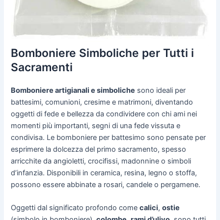
Bomboniere Simboliche per Tutti i
Sacramenti
Bomboniere artigianali e simboliche
sono ideali per
battesimi, comunioni, cresime e matrimoni, diventando
oggetti di fede e bellezza da condividere con chi ami nei
momenti più importanti, segni di una fede vissuta e
condivisa. Le bomboniere per battesimo sono pensate per
esprimere la dolcezza del primo sacramento, spesso
arricchite da angioletti, crocifissi, madonnine o simboli
d’infanzia. Disponibili in ceramica, resina, legno o stoffa,
possono essere abbinate a rosari, candele o pergamene.
Oggetti dal significato profondo come
calici
,
ostie
(simbolo in bomboniere),
colombe
,
rami d’ulivo
, sono tutti