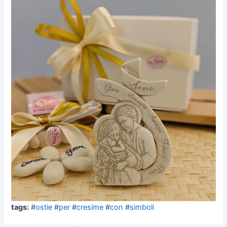
tags:
#
ostie
#
per
#
cresime
#
con
#
simboli