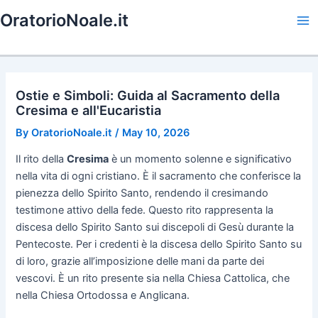
Skip
OratorioNoale.it
to
Ma
content
Me
Ostie e Simboli: Guida al Sacramento della
Cresima e all'Eucaristia
By
OratorioNoale.it
/
May 10, 2026
Il rito della
Cresima
è un momento solenne e significativo
nella vita di ogni cristiano. È il sacramento che conferisce la
pienezza dello Spirito Santo, rendendo il cresimando
testimone attivo della fede. Questo rito rappresenta la
discesa dello Spirito Santo sui discepoli di Gesù durante la
Pentecoste. Per i credenti è la discesa dello Spirito Santo su
di loro, grazie all’imposizione delle mani da parte dei
vescovi. È un rito presente sia nella Chiesa Cattolica, che
nella Chiesa Ortodossa e Anglicana.