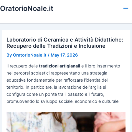
Skip
OratorioNoale.it
to
Ma
content
Me
Laboratorio di Ceramica e Attività Didattiche:
Recupero delle Tradizioni e Inclusione
By
OratorioNoale.it
/
May 17, 2026
Il recupero delle
tradizioni artigianali
e il loro inserimento
nei percorsi scolastici rappresentano una strategia
educativa fondamentale per rafforzare l'identità del
territorio. In particolare, la lavorazione dell'argilla si
configura come un ponte tra il passato e il futuro,
promuovendo lo sviluppo sociale, economico e culturale.