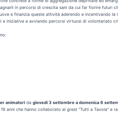
rnative concrete a forme di aggregazione deprivate ed emargi
arli in percorsi di crescita sani da cui far fiorire futuri c
ve e finanzia queste attività aderendo e incentivando la rete
 iniziative e avviando percorsi virtuosi di volontariato cri
ono:
er animatori
da
giovedì 3 settembre a domenica 6 sette
 19 anni che hanno collaborato al grest "Tutti a Tavola" e 