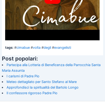
tags:
#
cimabue
#
volta
#
degli
#
evangelisti
Post popolari:
Partecipa alla Lotteria di Beneficenza della Parrocchia Santa
Maria Assunta
I carismi di Padre Pio
Meteo dettagliato per Santo Stefano al Mare
Approfondisci la spiritualità del Bartolo Longo
Il confessore rigoroso Padre Pio