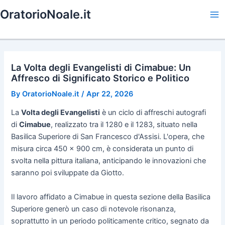
Skip
OratorioNoale.it
to
Ma
content
Me
La Volta degli Evangelisti di Cimabue: Un
Affresco di Significato Storico e Politico
By
OratorioNoale.it
/
Apr 22, 2026
La
Volta degli Evangelisti
è un ciclo di affreschi autografi
di
Cimabue
, realizzato tra il 1280 e il 1283, situato nella
Basilica Superiore di San Francesco d'Assisi. L'opera, che
misura circa 450 x 900 cm, è considerata un punto di
svolta nella pittura italiana, anticipando le innovazioni che
saranno poi sviluppate da Giotto.
Il lavoro affidato a Cimabue in questa sezione della Basilica
Superiore generò un caso di notevole risonanza,
soprattutto in un periodo politicamente critico, segnato da