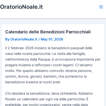
Skip
OratorioNoale.it
to
Ma
content
Me
Calendario delle Benedizioni Parrocchiali
By
OratorioNoale.it
/
May 01, 2026
Il 2 febbraio 2026 iniziano le benedizioni pasquali delle
case nelle nostre parrocchie. La visita alle famiglie,
nell’imminenza della Pasqua, è un’occasione importante per
pregare insieme e rafforzare i nostri legami. Ci teniamo
molto. Per questo abbiamo coinvolto diverse persone,
uomini, donne, giovani, bambini, che porteranno la
benedizione insieme ai nostri preti.
Chi desidera la benedizione, deve richiederla. Abbiamo
fissato un calendario per ogni via della parrocchia. È
preferibile, per motivi organizzativi, venire nella data