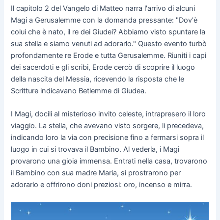
Il capitolo 2 del Vangelo di Matteo narra l'arrivo di alcuni
Magi a Gerusalemme con la domanda pressante: "Dov'è
colui che è nato, il re dei Giudei? Abbiamo visto spuntare la
sua stella e siamo venuti ad adorarlo." Questo evento turbò
profondamente re Erode e tutta Gerusalemme. Riuniti i capi
dei sacerdoti e gli scribi, Erode cercò di scoprire il luogo
della nascita del Messia, ricevendo la risposta che le
Scritture indicavano Betlemme di Giudea.
I Magi, docili al misterioso invito celeste, intrapresero il loro
viaggio. La stella, che avevano visto sorgere, li precedeva,
indicando loro la via con precisione fino a fermarsi sopra il
luogo in cui si trovava il Bambino. Al vederla, i Magi
provarono una gioia immensa. Entrati nella casa, trovarono
il Bambino con sua madre Maria, si prostrarono per
adorarlo e offrirono doni preziosi: oro, incenso e mirra.