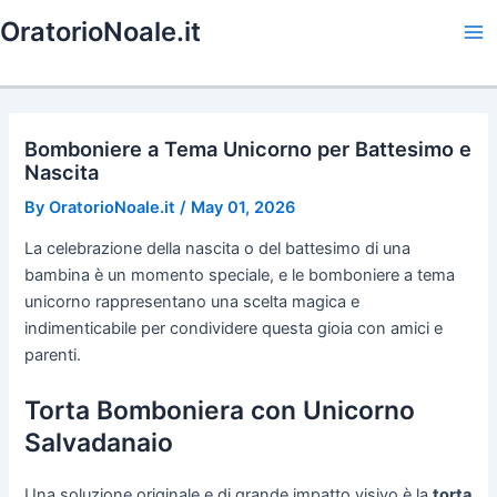
Skip
OratorioNoale.it
to
Ma
content
Me
Bomboniere a Tema Unicorno per Battesimo e
Nascita
By
OratorioNoale.it
/
May 01, 2026
La celebrazione della nascita o del battesimo di una
bambina è un momento speciale, e le bomboniere a tema
unicorno rappresentano una scelta magica e
indimenticabile per condividere questa gioia con amici e
parenti.
Torta Bomboniera con Unicorno
Salvadanaio
Una soluzione originale e di grande impatto visivo è la
torta